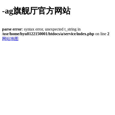
-ag旗舰厅官方网站
parse error
: syntax error, unexpected t_string in
/usr/home/hyu8122150001/htdocs/a/service/index.php
on line
2
网站地图